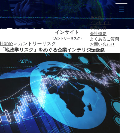
JPR&Cとは
インサイト
事業内容
インサイト
会社概要
（カントリーリスク）
よくあるご質問
Home
»
カントリーリスク
お問い合わせ
「地政学リスク」をめぐる企業インテリジェンス
English