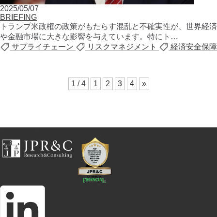
2025/05/07
BRIEFING
トランプ⽶政権の政策がもたらす混乱と不確実性が、世界経済
や⾦融市場に⼤きな影響を与えています。特にト…
サプライチェーン
リスクマネジメント
経済安全保障
1 / 4
1
2
3
4
»
PAGE TOP