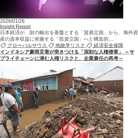
2026/01/26
Insight Report
⽇本経済が、財の輸出を基盤とする「貿易⽴国」から、海外資
産の資本収益に依拠する「投資⽴国」へと構造的…
グローバルサウス
地政学リスク
経済安全保障
インドネシア豪雨災害が突きつける「深刻な人権侵害」 ～サ
プライチェーンに潜む人権リスクと、企業責任の再考～