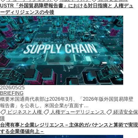
USTR「外国貿易障壁報告書」における対日指摘と 人権デュ
ーディリジェンスの今後
2026/05/25
BRIEFING
概要米国通商代表部は2026年3月、「2026年版外国貿易障壁
報告書」を公表し、米国企業が直面す…
ビジネスと人権
人権デューデリジェンス
経済安全保
障
台湾有事と企業レジリエンス－主体的ガバナンスと算術で実現
する企業価値向上－