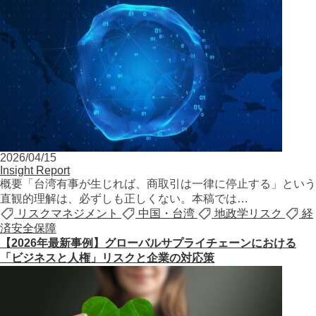
2026/04/15
Insight Report
概要「台湾有事が生じれば、商取引は一律に停止する」という
直観的理解は、必ずしも正しくない。本稿では…
リスクマネジメント
中国・台湾
地政学リスク
経
済安全保障
【2026年最新事例】グローバルサプライチェーンにおける
「ビジネスと人権」リスクと企業の対応策