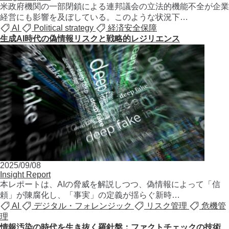
⽶政府機関の⼀部閉鎖による連邦議会の⽴法的機能不全が企業
経営にも影響を及ぼしている。このような状況下…
AI
Political strategy
経済安全保障
生成AI時代の偽情報リスクと戦略的レジリエンス
2025/09/08
Insight Report
本レポートは、AIの脅威を解説しつつ、偽情報によって「信
頼」が陳腐化し、「事実」の定義が揺らぐ新時…
AI
デジタル・フォレンジック
リスク管理
危機管
理
情報汚染の時代を生き抜く羅針盤：ファクトチェックの技術