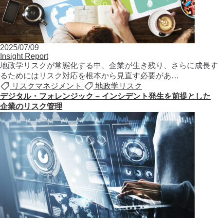
2025/07/09
Insight Report
地政学リスクが常態化する中、企業が⽣き残り、さらに成⻑す
るためにはリスク対応を根本から⾒直す必要があ…
リスクマネジメント
地政学リスク
デジタル・フォレンジック – インシデント発生を前提とした
企業のリスク管理