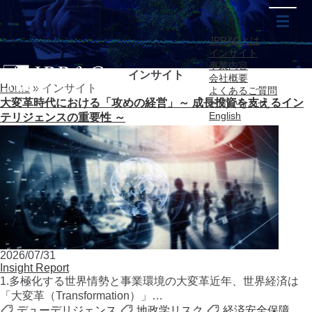
JPR&Cとは
インサイト
事業内容
インサイト
会社概要
Home
»
インサイト
よくあるご質問
大変革時代における「攻めの経営」～ 成長投資を支えるイン
お問い合わせ
English
テリジェンスの重要性 ～
2026/07/31
Insight Report
1.多極化する世界情勢と事業環境の大変革近年、世界経済は
「大変革（Transformation）」…
デューデリジェンス
地政学リスク
経済安全保障