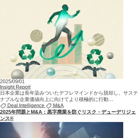
2025/09/01
Insight Report
⽇本企業は⻑年染みついたデフレマインドから脱却し、サステ
ナブルな企業価値向上に向けてより積極的に⾏動…
Deal Intelligence
M&A
2025年問題とM&A：黒字廃業を防ぐリスク・デューデリジェ
ンス®